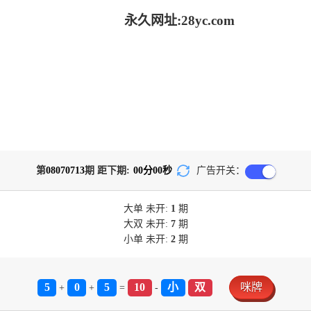
永久网址:28yc.com
第
08070713
期 距下期:
00
分
00
秒
广告开关：
大单
未开:
1
期
大双
未开:
7
期
小单
未开:
2
期
5
0
5
10
小
双
咪牌
+
+
=
-