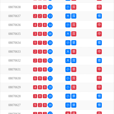
08070638
7
7
4
18
小
双
中
08070637
2
2
9
13
大
双
错
08070636
4
2
8
14
小
双
中
08070635
3
0
5
08
大
双
中
08070634
9
7
2
18
小
单
错
08070633
2
3
4
09
大
单
中
08070632
2
0
3
05
大
双
错
08070631
6
3
8
17
小
单
中
08070630
6
9
7
22
小
双
中
08070629
4
8
8
20
小
双
中
08070628
3
8
9
20
小
单
错
08070627
9
2
9
20
小
单
错