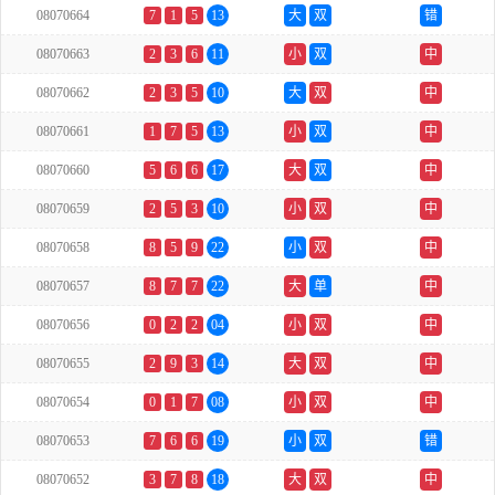
08070664
7
1
5
13
大
双
错
08070663
2
3
6
11
小
双
中
08070662
2
3
5
10
大
双
中
08070661
1
7
5
13
小
双
中
08070660
5
6
6
17
大
双
中
08070659
2
5
3
10
小
双
中
08070658
8
5
9
22
小
双
中
08070657
8
7
7
22
大
单
中
08070656
0
2
2
04
小
双
中
08070655
2
9
3
14
大
双
中
08070654
0
1
7
08
小
双
中
08070653
7
6
6
19
小
双
错
08070652
3
7
8
18
大
双
中