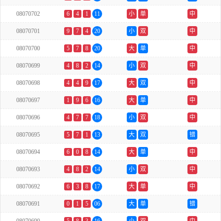
08070702
6
4
1
11
小
单
中
08070701
9
7
4
20
小
双
中
08070700
5
7
8
20
大
单
中
08070699
4
8
2
14
小
双
中
08070698
4
4
9
17
大
双
中
08070697
1
9
6
16
大
单
中
08070696
4
7
7
18
小
双
中
08070695
5
7
1
13
大
双
错
08070694
6
0
8
14
大
单
中
08070693
4
8
2
14
小
双
中
08070692
6
3
8
17
大
单
中
08070691
0
1
5
06
大
单
错