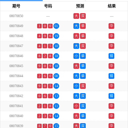
期号
号码
预测
结果
08070850
---
大
双
---
08070849
1
0
0
01
大
单
中
08070848
4
9
6
19
大
单
中
08070847
4
1
5
10
大
双
中
08070846
8
2
8
18
小
单
错
08070845
9
0
9
18
大
单
中
08070844
2
6
0
08
大
单
错
08070843
9
0
5
14
小
双
中
08070842
0
6
7
13
大
双
错
08070841
2
1
8
11
小
双
中
08070840
2
3
9
14
大
单
中
08070839
8
7
0
15
大
双
中