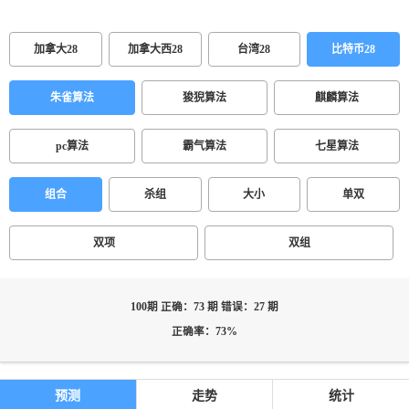
加拿大28
加拿大西28
台湾28
比特币28
朱雀算法
狻猊算法
麒麟算法
pc算法
霸气算法
七星算法
组合
杀组
大小
单双
双项
双组
100期 正确：73 期 错误：27 期
正确率：73%
预测
走势
统计