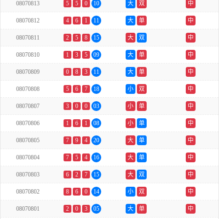
08070813
5
5
0
10
大
双
中
08070812
4
6
1
11
大
单
中
08070811
2
5
8
15
大
双
中
08070810
1
3
5
09
大
单
中
08070809
0
8
3
11
大
单
中
08070808
5
6
7
18
小
双
中
08070807
3
0
0
03
小
单
中
08070806
1
6
1
08
小
单
中
08070805
7
9
4
20
大
单
中
08070804
7
5
4
16
大
单
中
08070803
6
2
7
15
大
双
中
08070802
8
6
0
14
小
双
中
08070801
2
0
3
05
大
单
中