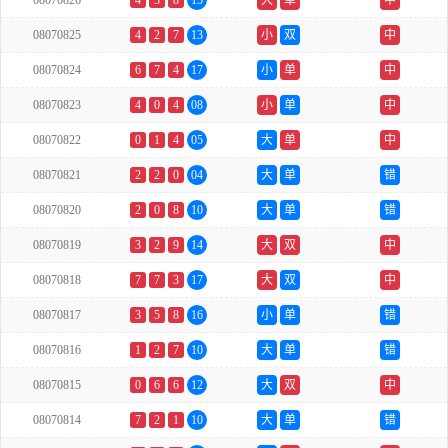
08070826
4
3
8
15
大
单
中
08070825
4
2
7
13
小
双
中
08070824
6
7
4
17
小
单
中
08070823
4
0
4
08
小
单
中
08070822
0
1
4
05
大
单
中
08070821
2
2
0
04
大
单
错
08070820
2
0
8
10
大
单
错
08070819
3
2
9
14
大
双
中
08070818
7
7
3
17
大
双
中
08070817
3
5
8
16
小
单
错
08070816
1
2
7
10
大
单
错
08070815
0
6
6
12
大
双
中
08070814
7
2
1
10
大
单
错