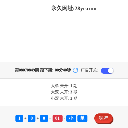
永久网址:28yc.com
第
08070849
期 距下期:
00
分
40
秒
广告开关：
大单
未开:
1
期
大双
未开:
3
期
小双
未开:
2
期
1
0
0
01
小
单
咪牌
+
+
=
-