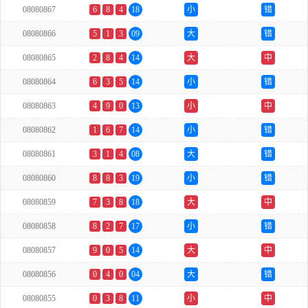
08080867
6
8
4
18
小
错
08080866
5
1
3
09
大
错
08080865
2
8
4
14
大
中
08080864
6
3
5
14
小
错
08080863
4
9
0
13
小
中
08080862
1
6
7
14
小
错
08080861
3
1
4
08
大
错
08080860
8
8
3
19
小
错
08080859
7
3
8
18
大
中
08080858
8
2
7
17
小
错
08080857
9
0
5
14
大
中
08080856
0
4
0
04
大
错
08080855
0
3
8
11
小
中