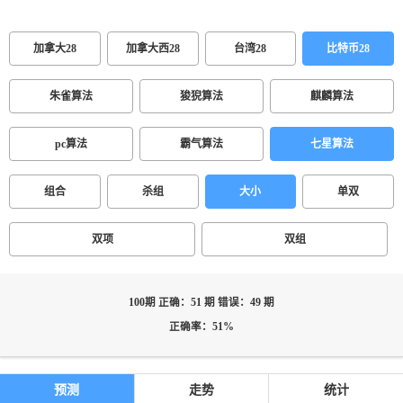
加拿大28
加拿大西28
台湾28
比特币28
朱雀算法
狻猊算法
麒麟算法
pc算法
霸气算法
七星算法
组合
杀组
大小
单双
双项
双组
100期 正确：51 期 错误：49 期
正确率：51%
预测
走势
统计