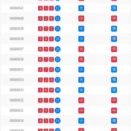
08080841
4
5
3
12
大
错
08080840
2
2
8
12
小
中
08080839
4
7
1
12
大
错
08080838
3
8
5
16
小
错
08080837
8
5
7
20
大
中
08080836
0
7
8
15
大
中
08080835
3
7
9
19
小
错
08080834
5
2
6
13
大
错
08080833
1
8
0
09
大
错
08080832
3
7
3
13
小
中
08080831
2
9
2
13
小
中
08080830
4
5
5
14
小
错