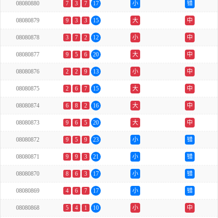
08080880
7
3
7
17
小
错
08080879
9
3
3
15
大
中
08080878
3
7
2
12
小
中
08080877
9
5
6
20
大
中
08080876
2
2
9
13
小
中
08080875
2
6
7
15
大
中
08080874
6
8
2
16
大
中
08080873
9
6
5
20
大
中
08080872
9
5
9
23
小
错
08080871
9
9
3
21
小
错
08080870
8
6
3
17
小
错
08080869
4
6
7
17
小
错
08080868
5
4
1
10
小
中