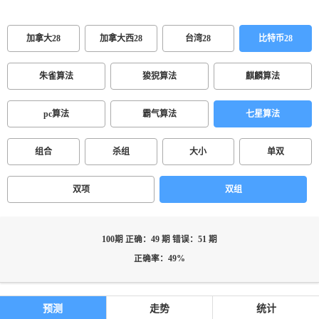
加拿大28
加拿大西28
台湾28
比特币28
朱雀算法
狻猊算法
麒麟算法
pc算法
霸气算法
七星算法
组合
杀组
大小
单双
双项
双组
100期 正确：49 期 错误：51 期
正确率：49%
预测
走势
统计