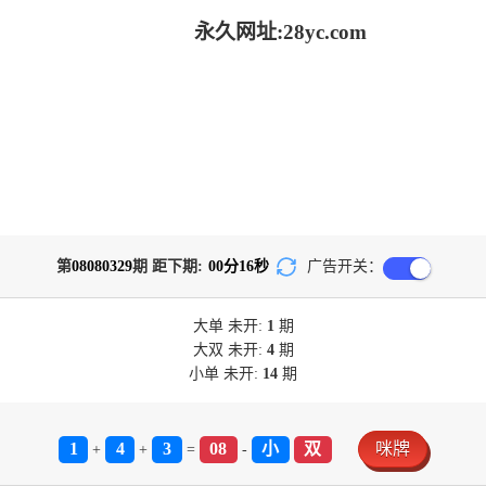
永久网址:28yc.com
第
08080329
期 距下期:
00
分
16
秒
广告开关：
大单
未开:
1
期
大双
未开:
4
期
小单
未开:
14
期
1
4
3
08
小
双
咪牌
+
+
=
-