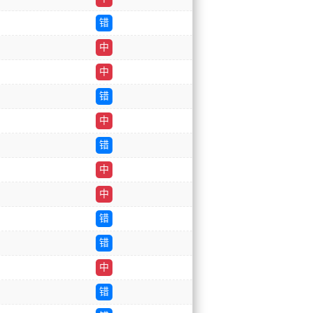
错
中
中
错
中
错
中
中
错
错
中
错