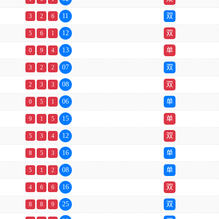
11
双
3
2
6
12
双
5
6
1
13
单
0
9
4
07
双
3
2
2
08
双
2
3
3
06
单
0
5
1
15
单
9
1
5
12
双
5
3
4
16
单
8
5
3
08
单
5
1
2
16
双
4
6
6
25
双
8
8
9