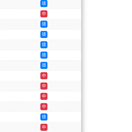
错
中
错
错
错
错
错
中
中
中
中
错
中