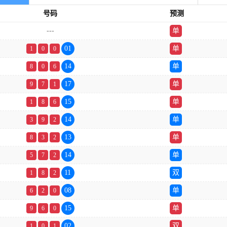
号码
预测
---
单
01
单
1
0
0
14
单
8
0
6
17
单
9
7
1
15
单
1
8
6
14
单
3
9
2
13
单
8
3
2
14
单
5
7
2
11
双
1
8
2
08
单
6
2
0
15
单
9
6
0
02
双
1
0
1