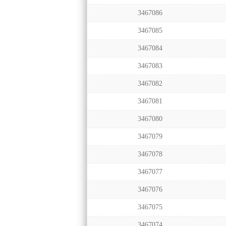
3467086
3467085
3467084
3467083
3467082
3467081
3467080
3467079
3467078
3467077
3467076
3467075
3467074