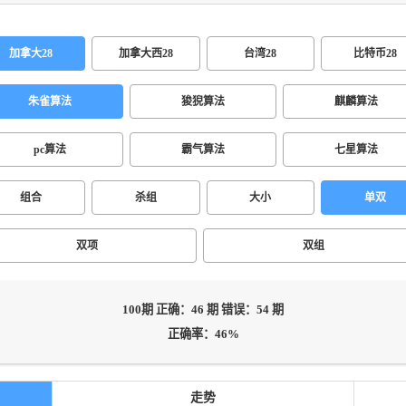
加拿大28
加拿大西28
台湾28
比特币28
朱雀算法
狻猊算法
麒麟算法
pc算法
霸气算法
七星算法
组合
杀组
大小
单双
双项
双组
100期 正确：46 期 错误：54 期
正确率：46%
走势