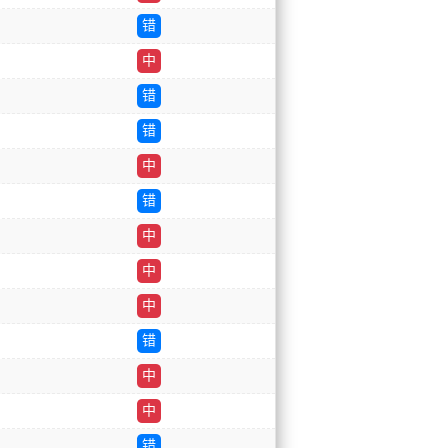
错
中
错
错
中
错
中
中
中
错
中
中
错