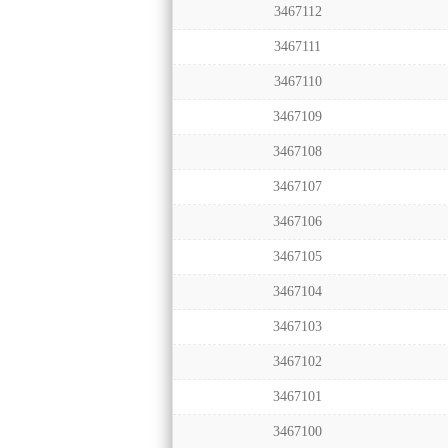
3467112
3467111
3467110
3467109
3467108
3467107
3467106
3467105
3467104
3467103
3467102
3467101
3467100