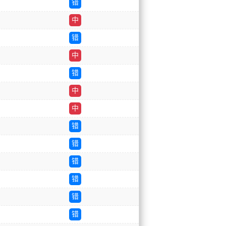
错
中
错
中
错
中
中
错
错
错
错
错
错