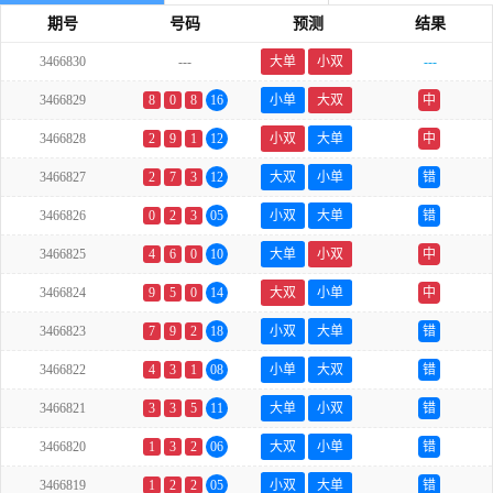
期号
号码
预测
结果
3466830
---
大单
小双
---
3466829
8
0
8
16
小单
大双
中
3466828
2
9
1
12
小双
大单
中
3466827
2
7
3
12
大双
小单
错
3466826
0
2
3
05
小双
大单
错
3466825
4
6
0
10
大单
小双
中
3466824
9
5
0
14
大双
小单
中
3466823
7
9
2
18
小双
大单
错
3466822
4
3
1
08
小单
大双
错
3466821
3
3
5
11
大单
小双
错
3466820
1
3
2
06
大双
小单
错
3466819
1
2
2
05
小双
大单
错