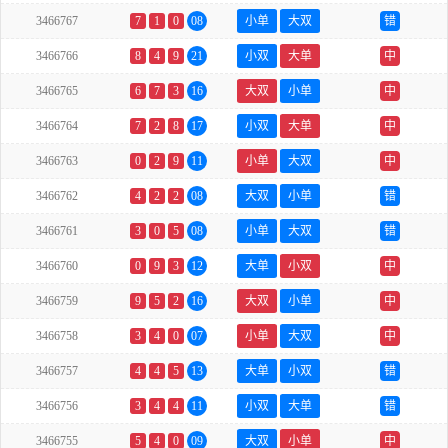
3466767
7
1
0
08
小单
大双
错
3466766
8
4
9
21
小双
大单
中
3466765
6
7
3
16
大双
小单
中
3466764
7
2
8
17
小双
大单
中
3466763
0
2
9
11
小单
大双
中
3466762
4
2
2
08
大双
小单
错
3466761
3
0
5
08
小单
大双
错
3466760
0
9
3
12
大单
小双
中
3466759
9
5
2
16
大双
小单
中
3466758
3
4
0
07
小单
大双
中
3466757
4
4
5
13
大单
小双
错
3466756
3
4
4
11
小双
大单
错
3466755
5
4
0
09
大双
小单
中