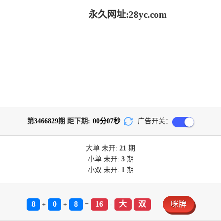
永久网址:28yc.com
第
3466829
期 距下期:
00
分
07
秒
广告开关：
大单
未开:
21
期
小单
未开:
3
期
小双
未开:
1
期
8
0
8
16
大
双
咪牌
+
+
=
-