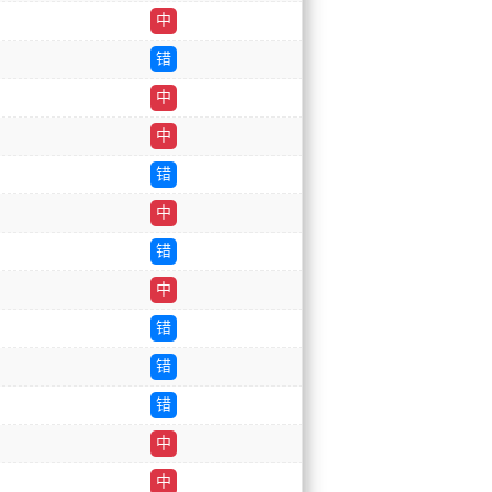
中
错
中
中
错
中
错
中
错
错
错
中
中