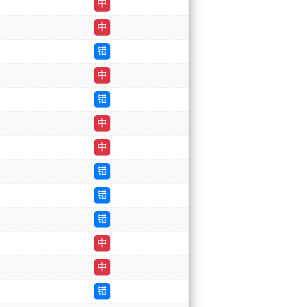
中
中
错
中
错
中
中
错
错
错
中
中
错