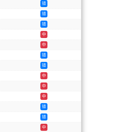
错
错
错
中
中
错
错
中
中
中
错
错
中