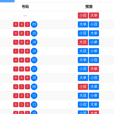
号码
预测
---
小双
大单
09
大单
小双
0
4
5
20
小双
大单
9
8
3
18
大双
小单
5
9
4
10
大双
小单
1
3
6
05
大单
小双
4
0
1
21
小双
大单
7
6
8
18
大单
小双
9
0
9
08
小双
大单
4
3
1
15
大双
小单
3
3
9
13
小双
大单
0
5
8
15
小双
大单
8
0
7