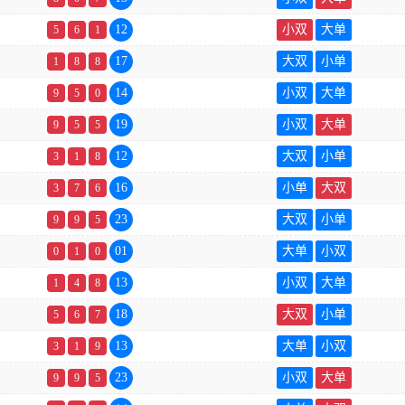
12
小双
大单
5
6
1
17
大双
小单
1
8
8
14
小双
大单
9
5
0
19
小双
大单
9
5
5
12
大双
小单
3
1
8
16
小单
大双
3
7
6
23
大双
小单
9
9
5
01
大单
小双
0
1
0
13
小双
大单
1
4
8
18
大双
小单
5
6
7
13
大单
小双
3
1
9
23
小双
大单
9
9
5