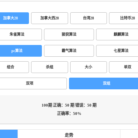
加拿大28
加拿大西28
台湾28
比特币28
朱雀算法
狻猊算法
麒麟算法
pc算法
霸气算法
七星算法
组合
杀组
大小
单双
双项
双组
100期 正确：50 期 错误：50 期
正确率：50%
走势