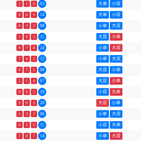
03
大单
小双
2
1
0
14
大单
小双
8
6
0
08
小单
大双
0
3
5
11
大双
小单
1
8
2
24
小单
大双
9
7
8
12
小单
大双
7
4
1
08
大双
小单
0
7
1
07
大双
小单
2
1
4
19
小双
大单
9
9
1
20
大双
小单
9
9
2
06
小单
大双
1
3
2
11
小双
大单
0
5
6
14
小单
大双
7
0
7