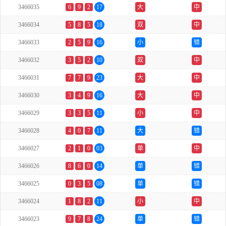
3466035
6
9
2
17
大
中
3466034
5
8
5
18
双
中
3466033
2
5
9
16
小
错
3466032
3
5
2
10
双
中
3466031
7
7
9
23
大
中
3466030
3
4
9
16
大
中
3466029
3
3
5
11
小
中
3466028
4
0
7
11
大
错
3466027
2
1
0
03
单
中
3466026
8
6
0
14
单
错
3466025
0
3
5
08
单
错
3466024
1
8
2
11
小
中
3466023
9
7
8
24
单
错