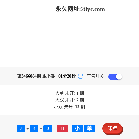
永久网址:28yc.com
第
3466084
期 距下期:
01
分
19
秒
广告开关：
大单
未开:
1
期
大双
未开:
2
期
小双
未开:
13
期
7
4
0
11
小
单
咪牌
+
+
=
-