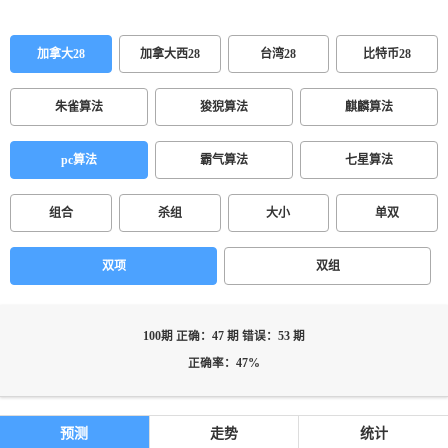
加拿大28
加拿大西28
台湾28
比特币28
朱雀算法
狻猊算法
麒麟算法
pc算法
霸气算法
七星算法
组合
杀组
大小
单双
双项
双组
100期 正确：47 期 错误：53 期
正确率：47%
预测
走势
统计