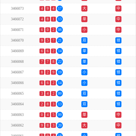
3466073
4
9
4
17
大
中
3466072
4
8
1
13
单
中
3466071
6
0
2
08
小
中
3466070
9
5
7
21
双
错
3466069
6
6
2
14
单
错
3466068
7
7
8
22
单
错
3466067
8
2
9
19
小
错
3466066
6
6
2
14
小
错
3466065
3
4
2
09
双
错
3466064
2
8
3
13
双
错
3466063
0
4
5
09
单
中
3466062
9
8
3
20
大
中