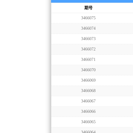
期号
3466075
3466074
3466073
3466072
3466071
3466070
3466069
3466068
3466067
3466066
3466065
3466064