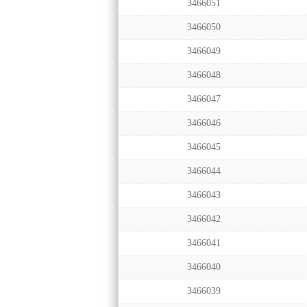
3466051
3466050
3466049
3466048
3466047
3466046
3466045
3466044
3466043
3466042
3466041
3466040
3466039