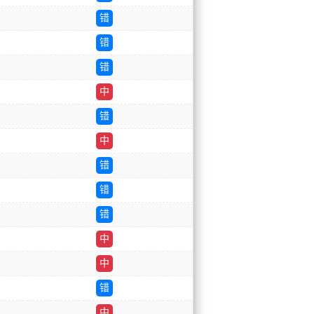
错
错
错
中
错
中
错
错
错
中
中
错
中