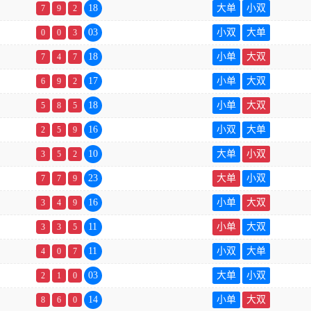
18
大单
小双
7
9
2
03
小双
大单
0
0
3
18
小单
大双
7
4
7
17
小单
大双
6
9
2
18
小单
大双
5
8
5
16
小双
大单
2
5
9
10
大单
小双
3
5
2
23
大单
小双
7
7
9
16
小单
大双
3
4
9
11
小单
大双
3
3
5
11
小双
大单
4
0
7
03
大单
小双
2
1
0
14
小单
大双
8
6
0