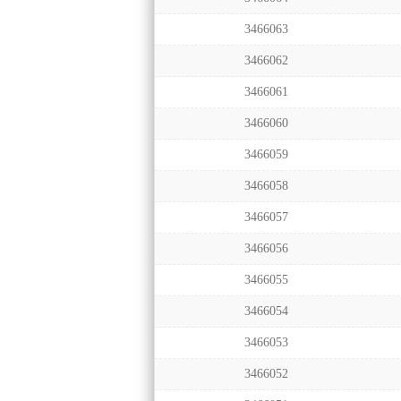
3466063
3466062
3466061
3466060
3466059
3466058
3466057
3466056
3466055
3466054
3466053
3466052