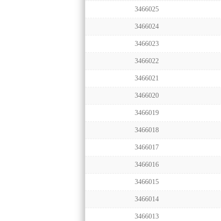
3466025
3466024
3466023
3466022
3466021
3466020
3466019
3466018
3466017
3466016
3466015
3466014
3466013