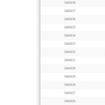
3466038
3466037
3466036
3466035
3466034
3466033
3466032
3466031
3466030
3466029
3466028
3466027
3466026