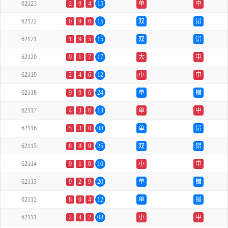
62123
2
9
4
15
单
中
62122
0
9
6
15
双
错
62121
1
9
5
15
双
错
62120
9
1
7
17
大
中
62119
2
4
6
12
小
中
62118
9
9
6
24
单
错
62117
4
3
6
13
单
中
62116
5
3
0
08
单
错
62115
8
8
9
25
双
错
62114
9
1
0
10
小
中
62113
9
2
9
20
单
错
62112
8
0
4
12
单
错
62111
2
4
2
08
小
中