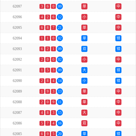
62097
3
6
0
09
单
中
62096
4
2
6
12
小
中
62095
6
8
7
21
单
中
62094
1
1
0
02
单
错
62093
6
2
1
09
双
错
62092
2
0
0
02
小
中
62091
1
5
3
09
大
错
62090
2
8
4
14
小
错
62089
1
9
3
13
单
中
62088
2
0
9
11
单
中
62087
4
8
3
15
大
中
62086
5
7
4
16
双
中
62085
6
9
5
20
单
错