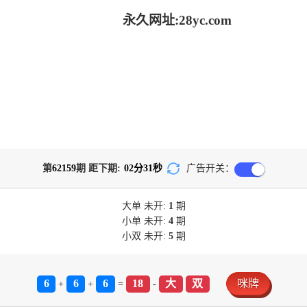
永久网址:28yc.com
第
62159
期 距下期:
02
分
31
秒
广告开关：
大单
未开:
1
期
小单
未开:
4
期
小双
未开:
5
期
6
6
6
18
大
双
咪牌
+
+
=
-