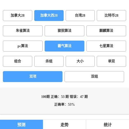
加拿大28
加拿大西28
台湾28
比特币28
朱雀算法
狻猊算法
麒麟算法
pc算法
霸气算法
七星算法
组合
杀组
大小
单双
双项
双组
100期 正确：53 期 错误：47 期
正确率：53%
预测
走势
统计