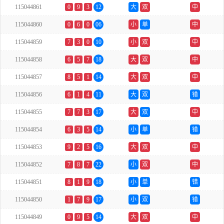
115044861
0
9
3
12
大
双
中
115044860
0
6
0
06
小
单
中
115044859
7
3
0
10
小
双
中
115044858
6
5
7
18
大
双
中
115044857
8
5
1
14
大
双
中
115044856
6
1
4
11
大
双
错
115044855
7
7
3
17
大
双
中
115044854
6
3
5
14
小
单
错
115044853
9
2
5
16
大
双
中
115044852
7
8
7
22
小
双
中
115044851
8
1
9
18
小
单
错
115044850
1
7
9
17
小
双
错
115044849
0
9
5
14
大
双
中