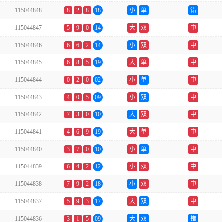
115044848
8
2
8
18
小
单
错
115044847
5
9
0
14
大
双
中
115044846
6
6
2
14
小
双
中
115044845
6
8
5
19
大
单
中
115044844
0
2
0
02
小
单
中
115044843
4
0
5
09
小
双
中
115044842
7
3
0
10
大
双
中
115044841
4
6
9
19
大
单
中
115044840
3
7
0
10
小
单
中
115044839
6
4
2
12
小
双
中
115044838
7
9
2
18
小
双
中
115044837
5
9
3
17
大
双
中
115044836
3
1
5
09
大
双
错