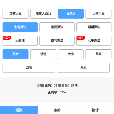
加拿大28
加拿大西28
台湾28
比特币28
朱雀算法
狻猊算法
麒麟算法
pc算法
霸气算法
七星算法
组合
杀组
大小
单双
双项
双组
100期 正确：72 期 错误：28 期
正确率：72%
预测
走势
统计