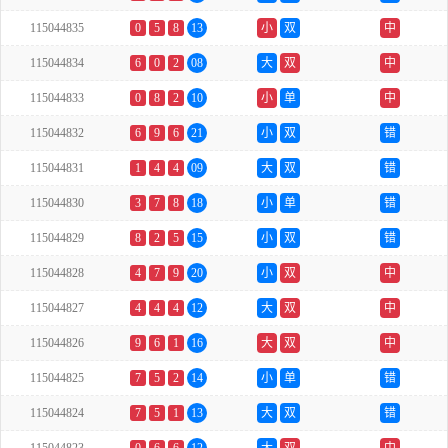
115044835
0
5
8
13
小
双
中
115044834
6
0
2
08
大
双
中
115044833
0
8
2
10
小
单
中
115044832
6
9
6
21
小
双
错
115044831
1
4
4
09
大
双
错
115044830
3
7
8
18
小
单
错
115044829
8
2
5
15
小
双
错
115044828
4
7
9
20
小
双
中
115044827
4
4
4
12
大
双
中
115044826
9
6
1
16
大
双
中
115044825
7
5
2
14
小
单
错
115044824
7
5
1
13
大
双
错