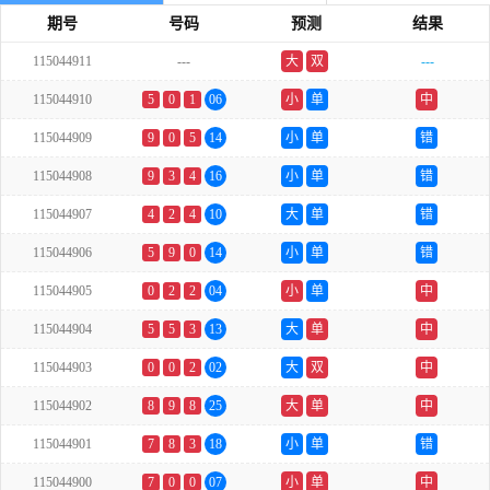
期号
号码
预测
结果
115044911
---
大
双
---
115044910
5
0
1
06
小
单
中
115044909
9
0
5
14
小
单
错
115044908
9
3
4
16
小
单
错
115044907
4
2
4
10
大
单
错
115044906
5
9
0
14
小
单
错
115044905
0
2
2
04
小
单
中
115044904
5
5
3
13
大
单
中
115044903
0
0
2
02
大
双
中
115044902
8
9
8
25
大
单
中
115044901
7
8
3
18
小
单
错
115044900
7
0
0
07
小
单
中