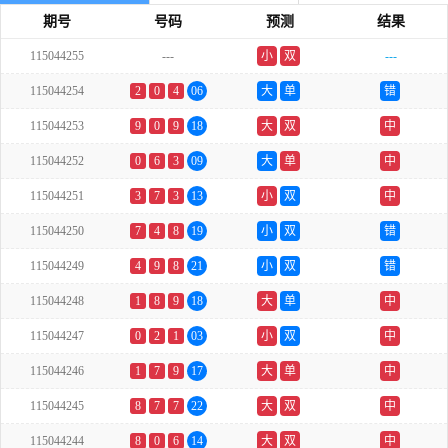
期号
号码
预测
结果
115044255
---
小
双
---
115044254
2
0
4
06
大
单
错
115044253
9
0
9
18
大
双
中
115044252
0
6
3
09
大
单
中
115044251
3
7
3
13
小
双
中
115044250
7
4
8
19
小
双
错
115044249
4
9
8
21
小
双
错
115044248
1
8
9
18
大
单
中
115044247
0
2
1
03
小
双
中
115044246
1
7
9
17
大
单
中
115044245
8
7
7
22
大
双
中
115044244
8
0
6
14
大
双
中