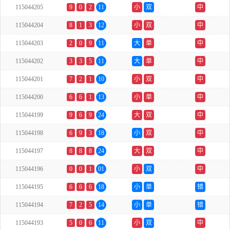
115044205
9
0
2
11
小
双
中
115044204
8
1
3
12
小
双
中
115044203
2
0
9
11
大
单
中
115044202
3
3
5
11
大
单
中
115044201
7
2
1
10
小
双
中
115044200
6
6
1
13
小
单
中
115044199
9
6
9
24
大
双
中
115044198
6
9
3
18
小
双
中
115044197
8
8
8
24
大
双
中
115044196
0
0
1
01
小
双
中
115044195
6
6
6
18
小
单
错
115044194
7
2
5
14
小
单
错
115044193
5
0
6
11
小
双
中