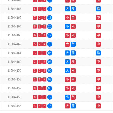
115044167
9
8
1
18
大
双
中
115044166
8
3
0
11
大
双
错
115044165
7
0
6
13
小
单
中
115044164
8
8
4
20
小
双
中
115044163
6
2
4
12
小
双
中
115044162
5
7
4
16
大
单
中
115044161
3
0
2
05
大
双
错
115044160
2
3
3
08
大
双
中
115044159
3
0
3
06
大
双
中
115044158
1
1
7
09
小
单
中
115044157
0
0
6
06
小
双
中
115044156
8
6
3
17
小
单
中
115044155
4
6
5
15
大
双
中