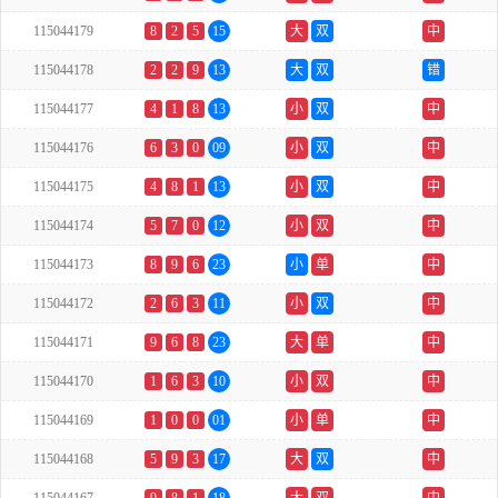
115044179
8
2
5
15
大
双
中
115044178
2
2
9
13
大
双
错
115044177
4
1
8
13
小
双
中
115044176
6
3
0
09
小
双
中
115044175
4
8
1
13
小
双
中
115044174
5
7
0
12
小
双
中
115044173
8
9
6
23
小
单
中
115044172
2
6
3
11
小
双
中
115044171
9
6
8
23
大
单
中
115044170
1
6
3
10
小
双
中
115044169
1
0
0
01
小
单
中
115044168
5
9
3
17
大
双
中