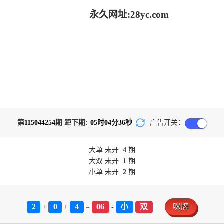
永久网址:28yc.com
第
115044254
期 距下期:
05
时
04
分
35
秒
广告开关：
大单
未开:
4
期
大双
未开:
1
期
小单
未开:
2
期
2
0
4
06
小
双
咪牌
+
+
=
-