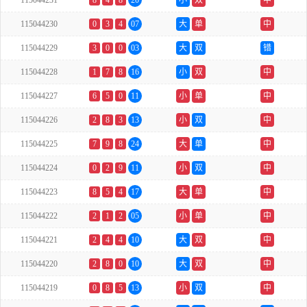
115044231
8
4
8
20
小
双
中
115044230
0
3
4
07
大
单
中
115044229
3
0
0
03
大
双
错
115044228
1
7
8
16
小
双
中
115044227
6
5
0
11
小
单
中
115044226
2
8
3
13
小
双
中
115044225
7
9
8
24
大
单
中
115044224
0
2
9
11
小
双
中
115044223
8
5
4
17
大
单
中
115044222
2
1
2
05
小
单
中
115044221
2
4
4
10
大
双
中
115044220
2
8
0
10
大
双
中
115044219
0
8
5
13
小
双
中