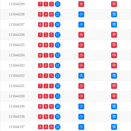
115044209
7
5
3
15
大
中
115044208
9
4
9
22
小
错
115044207
6
9
1
16
小
错
115044206
7
5
5
17
大
中
115044205
9
0
2
11
小
中
115044204
8
1
3
12
小
中
115044203
2
0
9
11
小
中
115044202
3
3
5
11
大
错
115044201
7
2
1
10
小
中
115044200
6
6
1
13
小
中
115044199
9
6
9
24
小
错
115044198
6
9
3
18
小
错
115044197
8
8
8
24
小
错