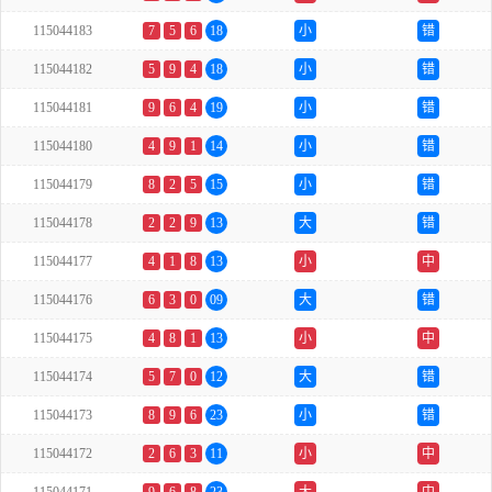
115044183
7
5
6
18
小
错
115044182
5
9
4
18
小
错
115044181
9
6
4
19
小
错
115044180
4
9
1
14
小
错
115044179
8
2
5
15
小
错
115044178
2
2
9
13
大
错
115044177
4
1
8
13
小
中
115044176
6
3
0
09
大
错
115044175
4
8
1
13
小
中
115044174
5
7
0
12
大
错
115044173
8
9
6
23
小
错
115044172
2
6
3
11
小
中