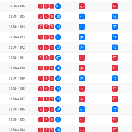
115044196
0
0
1
01
小
中
115044195
6
6
6
18
小
错
115044194
7
2
5
14
小
错
115044193
5
0
6
11
大
错
115044192
3
6
4
13
大
错
115044191
5
1
1
07
小
中
115044190
6
5
5
16
大
中
115044189
4
4
5
13
大
错
115044188
6
6
2
14
大
中
115044187
9
1
9
19
大
中
115044186
9
5
5
19
小
错
115044185
4
7
0
11
小
中
115044184
2
3
5
10
小
中