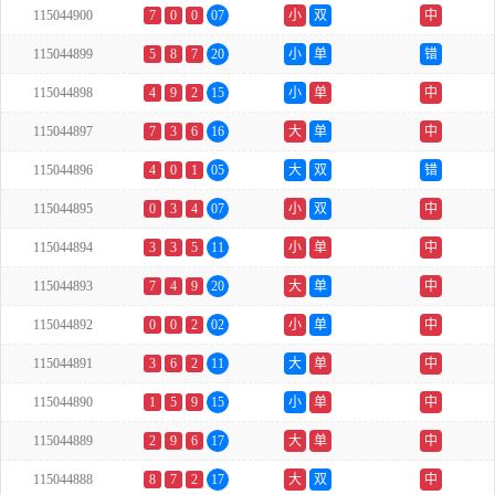
115044900
7
0
0
07
小
双
中
115044899
5
8
7
20
小
单
错
115044898
4
9
2
15
小
单
中
115044897
7
3
6
16
大
单
中
115044896
4
0
1
05
大
双
错
115044895
0
3
4
07
小
双
中
115044894
3
3
5
11
小
单
中
115044893
7
4
9
20
大
单
中
115044892
0
0
2
02
小
单
中
115044891
3
6
2
11
大
单
中
115044890
1
5
9
15
小
单
中
115044889
2
9
6
17
大
单
中
115044888
8
7
2
17
大
双
中