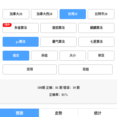
加拿大28
加拿大西28
台湾28
比特币28
朱雀算法
狻猊算法
麒麟算法
pc算法
霸气算法
七星算法
组合
杀组
大小
单双
双项
双组
100期 正确：81 期 错误：19 期
正确率：81%
预测
走势
统计