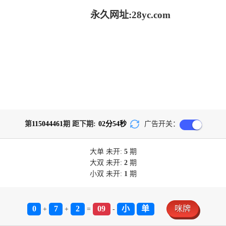
永久网址:28yc.com
第
115044461
期 距下期:
02
分
54
秒
广告开关：
大单
未开:
5
期
大双
未开:
2
期
小双
未开:
1
期
0
7
2
09
小
单
咪牌
+
+
=
-