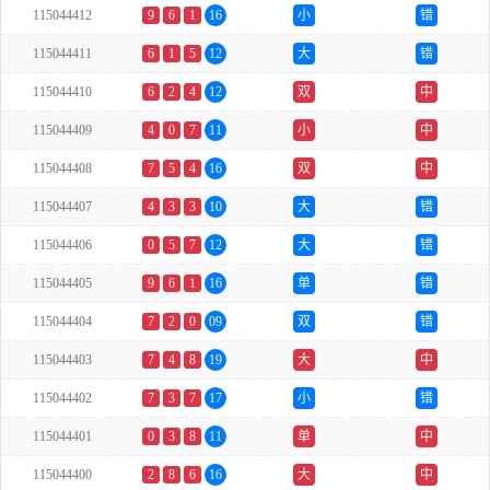
115044412
9
6
1
16
小
错
115044411
6
1
5
12
大
错
115044410
6
2
4
12
双
中
115044409
4
0
7
11
小
中
115044408
7
5
4
16
双
中
115044407
4
3
3
10
大
错
115044406
0
5
7
12
大
错
115044405
9
6
1
16
单
错
115044404
7
2
0
09
双
错
115044403
7
4
8
19
大
中
115044402
7
3
7
17
小
错
115044401
0
3
8
11
单
中
115044400
2
8
6
16
大
中