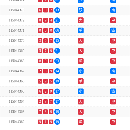
115044374
1
1
0
02
大
错
115044373
6
0
7
13
双
错
115044372
8
9
4
21
大
中
115044371
0
6
0
06
单
错
115044370
3
5
7
15
大
中
115044369
5
7
9
21
大
中
115044368
8
9
6
23
单
中
115044367
2
3
9
14
小
错
115044366
5
9
5
19
单
中
115044365
6
2
9
17
小
错
115044364
2
8
7
17
大
中
115044363
7
3
9
19
大
中
115044362
9
1
9
19
单
中