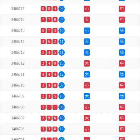
3466717
0
0
4
04
小
中
3466716
7
7
8
22
大
中
3466715
6
7
3
16
小
错
3466714
3
6
2
11
大
错
3466713
2
4
5
11
大
错
3466712
2
4
9
15
大
中
3466711
4
4
4
12
大
错
3466710
3
4
0
07
小
中
3466709
2
3
5
10
大
错
3466708
3
1
1
05
小
中
3466707
3
9
6
18
大
中
3466706
3
3
6
12
小
中