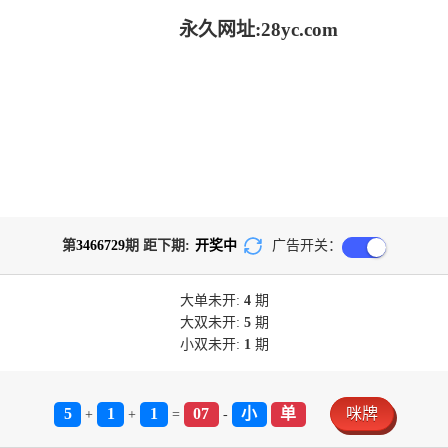
永久网址:28yc.com
第
3466729
期 距下期:
开奖中
广告开关：
大单
未开:
4
期
大双
未开:
5
期
小双
未开:
1
期
5
1
1
07
小
单
咪牌
+
+
=
-