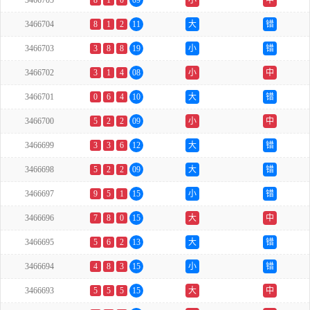
3466705
8
1
0
09
小
中
3466704
8
1
2
11
大
错
3466703
3
8
8
19
小
错
3466702
3
1
4
08
小
中
3466701
0
6
4
10
大
错
3466700
5
2
2
09
小
中
3466699
3
3
6
12
大
错
3466698
5
2
2
09
大
错
3466697
9
5
1
15
小
错
3466696
7
8
0
15
大
中
3466695
5
6
2
13
大
错
3466694
4
8
3
15
小
错
3466693
5
5
5
15
大
中