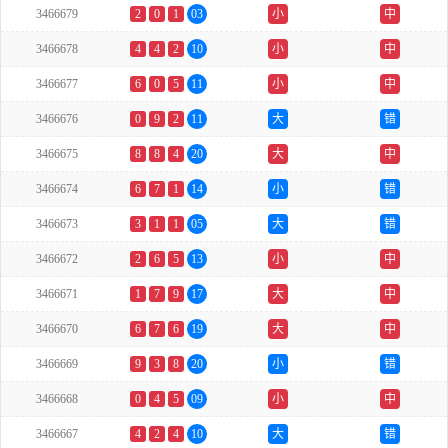
3466679
2
0
1
03
小
中
3466678
4
4
2
10
小
中
3466677
6
0
5
11
小
中
3466676
0
9
2
11
大
错
3466675
8
8
4
20
大
中
3466674
6
7
1
14
小
错
3466673
3
1
1
05
大
错
3466672
2
6
5
13
小
中
3466671
1
7
9
17
大
中
3466670
6
7
6
19
大
中
3466669
9
3
8
20
小
错
3466668
0
4
5
09
小
中
3466667
4
2
4
10
大
错