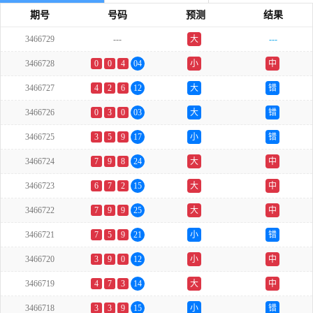
期号
号码
预测
结果
3466729
---
大
---
单
3466728
0
0
4
04
小
中
3466727
4
2
6
12
大
错
3466726
0
3
0
03
大
错
3466725
3
5
9
17
小
错
3466724
7
9
8
24
大
中
3466723
6
7
2
15
大
中
3466722
7
9
9
25
大
中
3466721
7
5
9
21
小
错
3466720
3
9
0
12
小
中
3466719
4
7
3
14
大
中
3466718
3
3
9
15
小
错