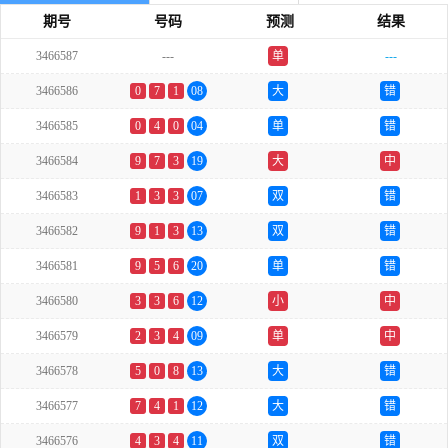
期号
号码
预测
结果
3466587
---
单
---
3466586
0
7
1
08
大
错
3466585
0
4
0
04
单
错
3466584
9
7
3
19
大
中
3466583
1
3
3
07
双
错
3466582
9
1
3
13
双
错
3466581
9
5
6
20
单
错
3466580
3
3
6
12
小
中
3466579
2
3
4
09
单
中
3466578
5
0
8
13
大
错
3466577
7
4
1
12
大
错
3466576
4
3
4
11
双
错