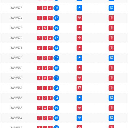
3466575
2
0
4
06
大
错
3466574
7
1
9
17
单
中
3466573
4
8
7
19
大
中
3466572
5
3
4
12
小
中
3466571
4
1
9
14
大
中
3466570
0
2
0
02
大
错
3466569
4
3
9
16
大
中
3466568
1
0
6
07
单
中
3466567
2
1
1
04
双
中
3466566
1
2
1
04
大
错
3466565
6
4
9
19
单
中
3466564
8
2
6
16
单
错