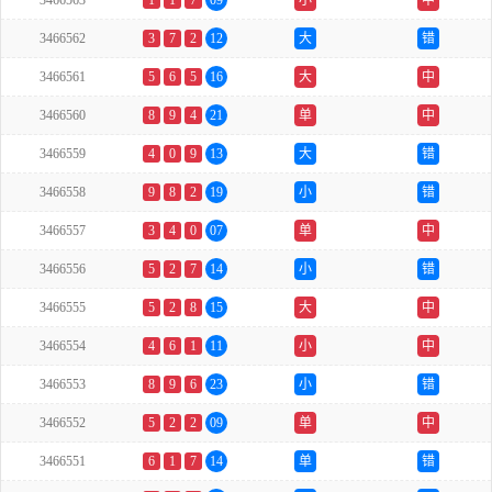
3466563
1
1
7
09
小
中
3466562
3
7
2
12
大
错
3466561
5
6
5
16
大
中
3466560
8
9
4
21
单
中
3466559
4
0
9
13
大
错
3466558
9
8
2
19
小
错
3466557
3
4
0
07
单
中
3466556
5
2
7
14
小
错
3466555
5
2
8
15
大
中
3466554
4
6
1
11
小
中
3466553
8
9
6
23
小
错
3466552
5
2
2
09
单
中
3466551
6
1
7
14
单
错