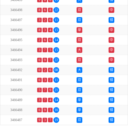
3466499
1
6
6
13
大
错
3466498
8
6
8
22
双
中
3466497
3
2
6
11
双
错
3466496
8
3
4
15
单
中
3466495
2
6
6
14
双
中
3466494
3
7
5
15
大
中
3466493
6
9
7
22
双
中
3466492
0
2
6
08
大
错
3466491
6
3
2
11
双
错
3466490
5
7
9
21
双
错
3466489
3
7
4
14
单
错
3466488
6
9
1
16
单
错
3466487
9
3
7
19
双
错