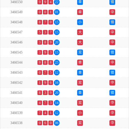
3466550
9
9
4
22
单
错
3466549
0
0
1
01
单
中
3466548
8
7
0
15
小
错
3466547
5
3
7
15
大
中
3466546
3
8
9
20
大
中
3466545
3
9
3
15
双
错
3466544
9
8
8
25
单
中
3466543
0
7
5
12
单
错
3466542
1
9
6
16
双
中
3466541
8
3
9
20
单
错
3466540
4
7
3
14
双
中
3466539
7
4
1
12
小
中
3466538
0
6
0
06
双
中