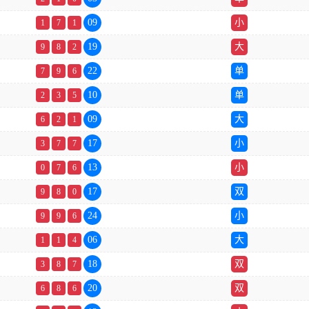
09
小
1
7
1
19
大
9
8
2
22
单
7
9
6
10
单
2
3
5
09
大
6
2
1
17
小
3
7
7
13
小
0
7
6
17
双
9
8
0
24
小
9
9
6
06
大
1
1
4
18
双
3
8
7
20
双
6
8
6