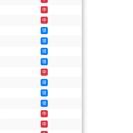
中
中
错
错
错
错
中
错
错
错
中
中