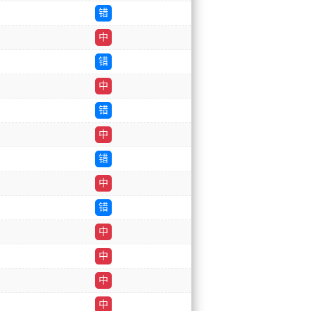
错
中
错
中
错
中
错
中
错
中
中
中
中