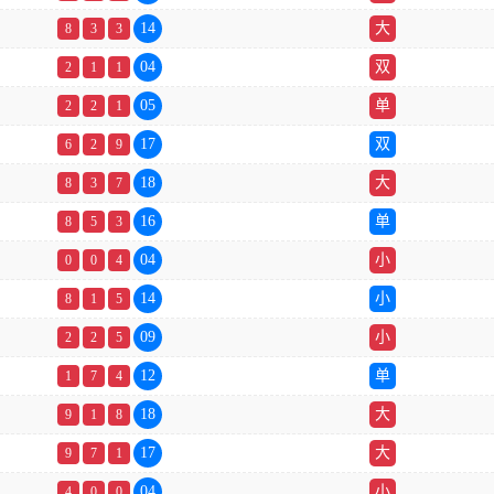
14
大
8
3
3
04
双
2
1
1
05
单
2
2
1
17
双
6
2
9
18
大
8
3
7
16
单
8
5
3
04
小
0
0
4
14
小
8
1
5
09
小
2
2
5
12
单
1
7
4
18
大
9
1
8
17
大
9
7
1
04
小
4
0
0