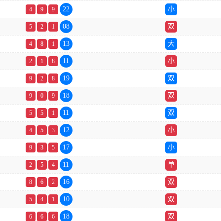
22
小
4
9
9
08
双
5
2
1
13
大
4
8
1
11
小
2
1
8
19
双
9
2
8
18
双
9
0
9
11
双
5
5
1
12
小
4
5
3
17
小
9
3
5
11
单
2
5
4
16
双
8
6
2
10
双
5
4
1
18
双
6
6
6