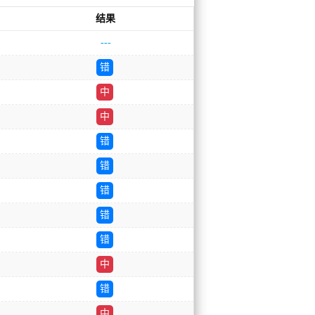
结果
---
错
中
中
错
错
错
错
错
中
错
中