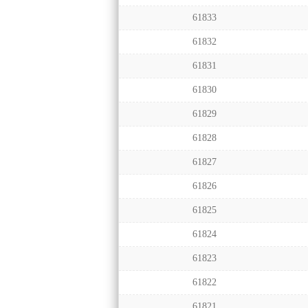
61833
61832
61831
61830
61829
61828
61827
61826
61825
61824
61823
61822
61821