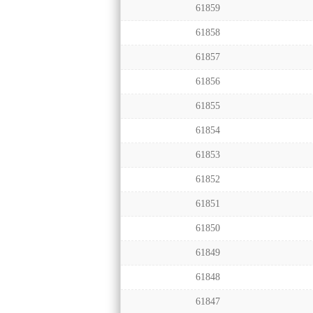
61859
61858
61857
61856
61855
61854
61853
61852
61851
61850
61849
61848
61847