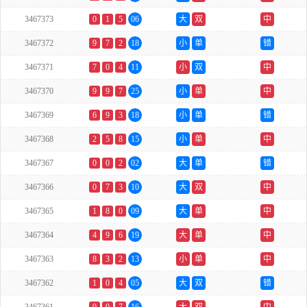
3467373
0
1
5
06
大
双
中
3467372
9
7
2
18
小
单
错
3467371
7
0
4
11
小
双
中
3467370
9
9
7
25
小
单
中
3467369
6
9
3
18
小
单
错
3467368
2
5
8
15
小
单
中
3467367
0
0
2
02
大
单
错
3467366
0
7
3
10
大
双
中
3467365
1
8
0
09
大
单
中
3467364
4
9
6
19
大
单
中
3467363
8
3
2
13
小
单
中
3467362
1
0
4
05
大
双
错