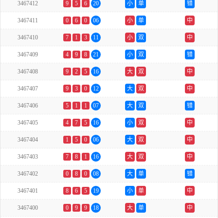
3467412
9
5
6
20
小
单
错
3467411
0
6
0
06
小
单
中
3467410
7
1
3
11
小
双
中
3467409
4
9
8
21
小
双
错
3467408
9
2
5
16
大
双
中
3467407
9
3
0
12
大
双
中
3467406
5
1
1
07
大
双
错
3467405
4
7
5
16
小
双
中
3467404
1
5
0
06
大
双
中
3467403
7
8
1
16
大
双
中
3467402
0
8
0
08
大
单
错
3467401
8
6
5
19
小
单
中
3467400
0
9
9
18
大
单
中