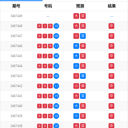
期号
号码
预测
结果
3467449
---
大
双
---
3467448
8
1
9
18
大
双
中
3467447
0
7
2
09
小
双
中
3467446
4
0
9
13
大
单
中
3467445
5
2
1
08
大
双
中
3467444
9
4
7
20
小
双
中
3467443
0
8
0
08
小
单
中
3467442
1
9
1
11
小
单
中
3467441
6
5
8
19
大
双
中
3467440
1
2
5
08
大
双
中
3467439
9
1
8
18
小
双
中
3467438
8
9
3
20
大
双
中