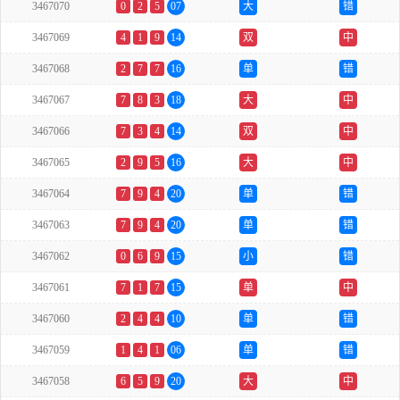
3467070
0
2
5
07
大
错
3467069
4
1
9
14
双
中
3467068
2
7
7
16
单
错
3467067
7
8
3
18
大
中
3467066
7
3
4
14
双
中
3467065
2
9
5
16
大
中
3467064
7
9
4
20
单
错
3467063
7
9
4
20
单
错
3467062
0
6
9
15
小
错
3467061
7
1
7
15
单
中
3467060
2
4
4
10
单
错
3467059
1
4
1
06
单
错
3467058
6
5
9
20
大
中