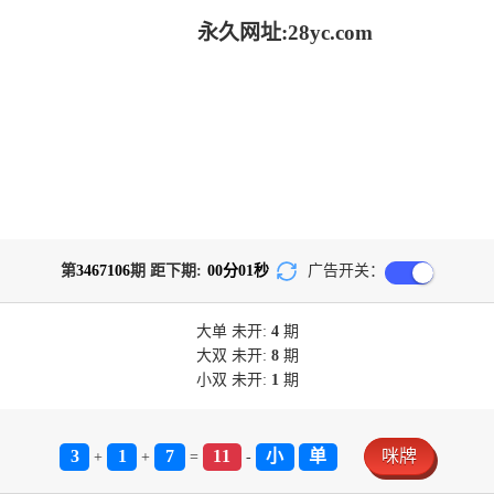
永久网址:28yc.com
第
3467106
期 距下期:
00
分
01
秒
广告开关：
大单
未开:
4
期
大双
未开:
8
期
小双
未开:
1
期
3
1
7
11
小
单
咪牌
+
+
=
-